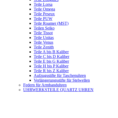
Teile Lorsa
Teile Omega
Teile Peseux
Teile PUW
Teile Roamer (MST)
Teilen Seiko
Teile Tissot
Teile Unitas
Teile Venus
Teile Zenith
Teile A bis B Kaliber
Teile C bis D Kaliber
Teile E bis G Kaliber
Teile H bis P Kaliber
Teile R bis Z Kaliber
Aufzugsstifte für Taschenuhren
Verlängerungsstifte für Stelwellen
Federn für Armbanduhren
UHRWERKSTEILE QUARTZ UHREN