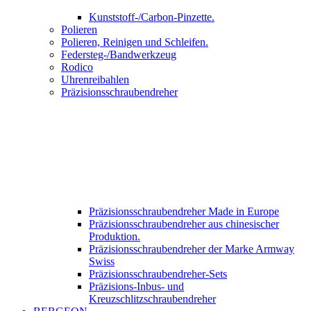
Kunststoff-/Carbon-Pinzette.
Polieren
Polieren, Reinigen und Schleifen.
Federsteg-/Bandwerkzeug
Rodico
Uhrenreibahlen
Präzisionsschraubendreher
Präzisionsschraubendreher Made in Europe
Präzisionsschraubendreher aus chinesischer
Produktion.
Präzisionsschraubendreher der Marke Armway
Swiss
Präzisionsschraubendreher-Sets
Präzisions-Inbus- und
Kreuzschlitzschraubendreher