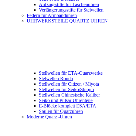
Aufzugsstifte für Taschenuhren
Verlängerungsstifte für Stelwellen
Federn für Armbanduhren
UHRWERKSTEILE QUARTZ UHREN
Stellwellen für ETA-Quarzwerke
Stelwellen Ronda
Stellwellen für Citizen / Miyota
Stellwellen für Seiko/Shiojiri
Stellwellen Chinesische Kaliber
Seiko und Pulsar Uhrenteile
E-Blöcke komplett ESA/ETA
Spulen für Quarzuhren
Moderne Quarz -Uhren