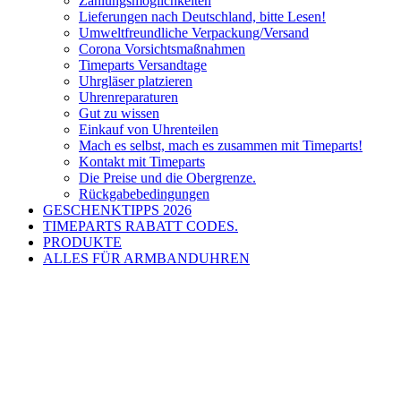
Zahlungsmöglichkeiten
Lieferungen nach Deutschland, bitte Lesen!
Umweltfreundliche Verpackung/Versand
Corona Vorsichtsmaßnahmen
Timeparts Versandtage
Uhrgläser platzieren
Uhrenreparaturen
Gut zu wissen
Einkauf von Uhrenteilen
Mach es selbst, mach es zusammen mit Timeparts!
Kontakt mit Timeparts
Die Preise und die Obergrenze.
Rückgabebedingungen
GESCHENKTIPPS 2026
TIMEPARTS RABATT CODES.
PRODUKTE
ALLES FÜR ARMBANDUHREN