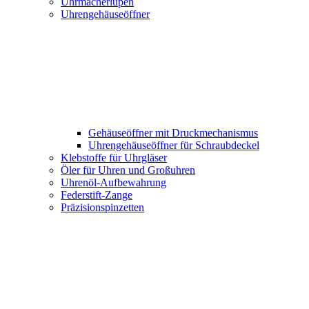
Uhrmacherlupen
Uhrengehäuseöffner
Gehäuseöffner mit Druckmechanismus
Uhrengehäuseöffner für Schraubdeckel
Klebstoffe für Uhrgläser
Öler für Uhren und Großuhren
Uhrenöl-Aufbewahrung
Federstift-Zange
Präzisionspinzetten