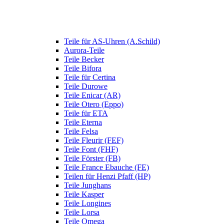
Teile für AS-Uhren (A.Schild)
Aurora-Teile
Teile Becker
Teile Bifora
Teile für Certina
Teile Durowe
Teile Enicar (AR)
Teile Otero (Eppo)
Teile für ETA
Teile Eterna
Teile Felsa
Teile Fleurir (FEF)
Teile Font (FHF)
Teile Förster (FB)
Teile France Ebauche (FE)
Teilen für Henzi Pfaff (HP)
Teile Junghans
Teile Kasper
Teile Longines
Teile Lorsa
Teile Omega