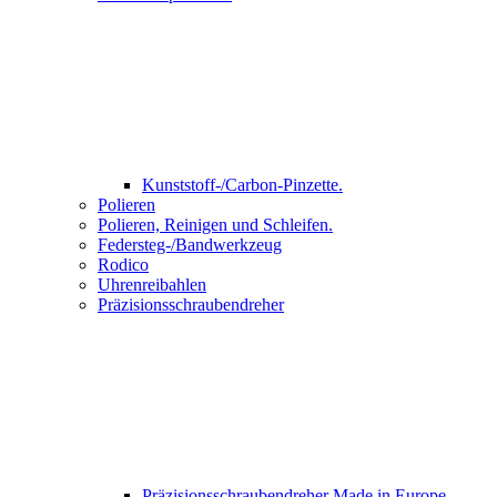
Kunststoff-/Carbon-Pinzette.
Polieren
Polieren, Reinigen und Schleifen.
Federsteg-/Bandwerkzeug
Rodico
Uhrenreibahlen
Präzisionsschraubendreher
Präzisionsschraubendreher Made in Europe