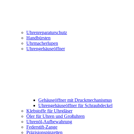
Uhrenreparaturschutz
Handbürsten
Uhrmacherlupen
Uhrengehäuseöffner
Gehäuseöffner mit Druckmechanismus
Uhrengehäuseöffner für Schraubdeckel
Klebstoffe für Uhrgläser
Öler für Uhren und Großuhren
Uhrenöl-Aufbewahrung
Federstift-Zange
Präzisionspinzetten