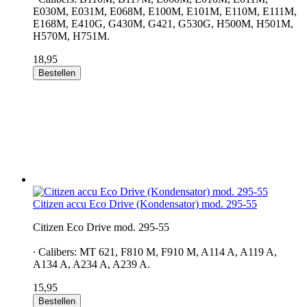
E030M, E031M, E068M, E100M, E101M, E110M, E111M,
E168M, E410G, G430M, G421, G530G, H500M, H501M,
H570M, H751M.
18,95
Bestellen
Citizen accu Eco Drive (Kondensator) mod. 295-55
Citizen Eco Drive mod. 295-55
∙ Calibers: MT 621, F810 M, F910 M, A114 A, A119 A,
A134 A, A234 A, A239 A.
15,95
Bestellen