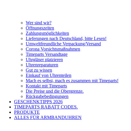
Wer sind wir?
Öffnungszeiten
Zahlungsmöglichkeiten
Lieferungen nach Deutschland, bitte Lesen!
Umweltfreundliche Verpackung/Versand
Corona Vorsichtsmaßnahmen
Timeparts Versandtage
Uhrgläser platzieren
Uhrenreparaturen
Gut zu wissen
Einkauf von Uhrenteilen
Mach es selbst, mach es zusammen mit Timeparts!
Kontakt mit Timeparts
Die Preise und die Obergrenze.
Rückgabebedingungen
GESCHENKTIPPS 2026
TIMEPARTS RABATT CODES.
PRODUKTE
ALLES FÜR ARMBANDUHREN