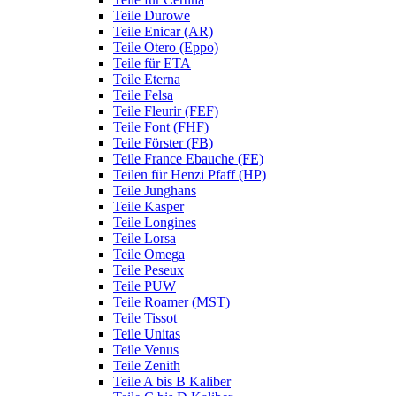
Teile Durowe
Teile Enicar (AR)
Teile Otero (Eppo)
Teile für ETA
Teile Eterna
Teile Felsa
Teile Fleurir (FEF)
Teile Font (FHF)
Teile Förster (FB)
Teile France Ebauche (FE)
Teilen für Henzi Pfaff (HP)
Teile Junghans
Teile Kasper
Teile Longines
Teile Lorsa
Teile Omega
Teile Peseux
Teile PUW
Teile Roamer (MST)
Teile Tissot
Teile Unitas
Teile Venus
Teile Zenith
Teile A bis B Kaliber