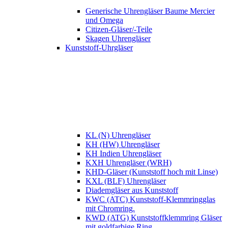
Generische Uhrengläser Baume Mercier
und Omega
Citizen-Gläser/-Teile
Skagen Uhrengläser
Kunststoff-Uhrgläser
KL (N) Uhrengläser
KH (HW) Uhrengläser
KH Indien Uhrengläser
KXH Uhrengläser (WRH)
KHD-Gläser (Kunststoff hoch mit Linse)
KXL (BLF) Uhrengläser
Diademgläser aus Kunststoff
KWC (ATC) Kunststoff-Klemmringglas
mit Chromring.
KWD (ATG) Kunststoffklemmring Gläser
mit goldfarbige Ring