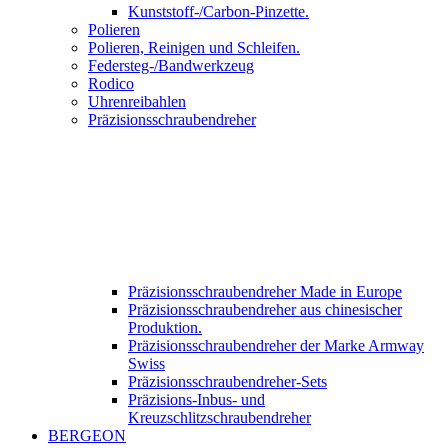
Kunststoff-/Carbon-Pinzette.
Polieren
Polieren, Reinigen und Schleifen.
Federsteg-/Bandwerkzeug
Rodico
Uhrenreibahlen
Präzisionsschraubendreher
Präzisionsschraubendreher Made in Europe
Präzisionsschraubendreher aus chinesischer
Produktion.
Präzisionsschraubendreher der Marke Armway
Swiss
Präzisionsschraubendreher-Sets
Präzisions-Inbus- und
Kreuzschlitzschraubendreher
BERGEON