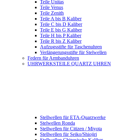
Teile Unitas
Teile Venus
Teile Zenith
Teile A bis B Kaliber
Teile C bis D Kaliber
Teile E bis G Kaliber
Teile H bis P Kaliber
Teile R bis Z Kaliber
Aufzugsstifte für Taschenuhren
Verlängerungsstifte für Stelwellen
Federn für Armbanduhren
UHRWERKSTEILE QUARTZ UHREN
Stellwellen für ETA-Quarzwerke
Stelwellen Ronda
Stellwellen für Citizen / Miyota
Stellwellen für Seiko/Shiojiri
Stellwellen Chinesische Kaliber