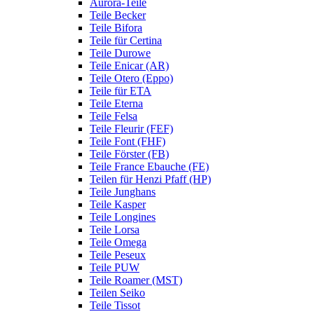
Aurora-Teile
Teile Becker
Teile Bifora
Teile für Certina
Teile Durowe
Teile Enicar (AR)
Teile Otero (Eppo)
Teile für ETA
Teile Eterna
Teile Felsa
Teile Fleurir (FEF)
Teile Font (FHF)
Teile Förster (FB)
Teile France Ebauche (FE)
Teilen für Henzi Pfaff (HP)
Teile Junghans
Teile Kasper
Teile Longines
Teile Lorsa
Teile Omega
Teile Peseux
Teile PUW
Teile Roamer (MST)
Teilen Seiko
Teile Tissot